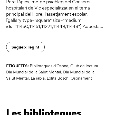
Pere Tàpies, metge psicòleg del Consorci
hospitalari de Vic especialitzat en el tema
principal del llibre, l'assetjament escolar.
[gallery type="square" size="medium"
ids="11450,11451,11221,11449,11448"] Aquesta…
Segueix llegint
ETIQUETES:
Biblioteques d'Osona
,
Club de lectura
Dia Mundial de la Salut Mental
,
Dia Mundial de la
Salut Mental
,
La ràbia
,
Lolita Bosch
,
Osonament
Les biblioteques