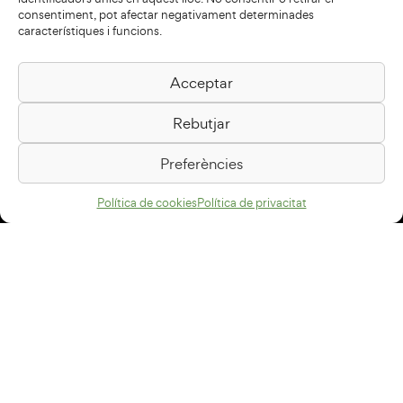
consentiment, pot afectar negativament determinades
característiques i funcions.
Acceptar
Biblioteca Pilarin Bayés
Rebutjar
Passeig de la Generalitat, 1
08500 Vic
Preferències
Com arribar
Política de cookies
Política de privacitat
Avís legal
Política de privacitat
Política de cookies
Disseny web
+34 93 883 33 25
Col·laboradors: