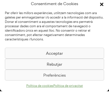
Consentiment de Cookies
Per oferir les millors experiències, utilitzem tecnologies com ara
galetes per emmagatzemar i/o accedir a la informació del dispositiu.
Donar el consentiment a aquestes tecnologies ens permetrà
processar dades com ara el comportament de navegació o
identificadors únics en aquest lloc. No consentir o retirar el
consentiment, pot afectar negativament determinades
característiques i funcions.
Acceptar
Biblioteca Pilarin Bayés
Rebutjar
Passeig de la Generalitat, 1
08500 Vic
Preferències
Com arribar
Política de cookies
Política de privacitat
Avís legal
Política de privacitat
Política de cookies
Disseny web