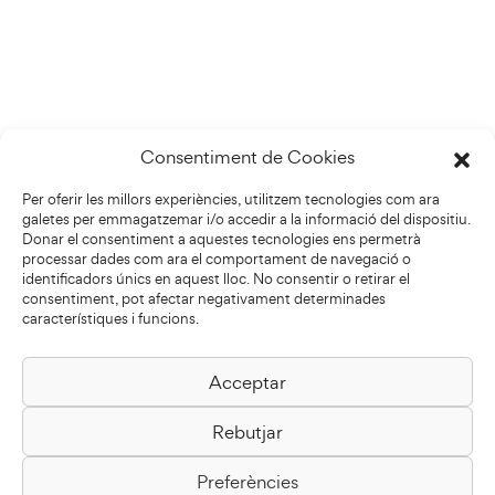
Consentiment de Cookies
Per oferir les millors experiències, utilitzem tecnologies com ara
galetes per emmagatzemar i/o accedir a la informació del dispositiu.
Donar el consentiment a aquestes tecnologies ens permetrà
processar dades com ara el comportament de navegació o
identificadors únics en aquest lloc. No consentir o retirar el
consentiment, pot afectar negativament determinades
característiques i funcions.
Acceptar
Biblioteca Pilarin Bayés
Rebutjar
Passeig de la Generalitat, 1
08500 Vic
Preferències
Com arribar