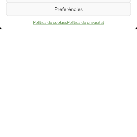
08500 Vic
Preferències
Com arribar
Política de cookies
Política de privacitat
Avís legal
Política de privacitat
Política de cookies
Disseny web
+34 93 883 33 25
Col·laboradors:
Subscriu-te al newsletter