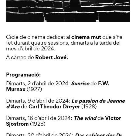
cinema mut
Cicle de cinema dedicat al
que s’ha
fet durant quatre sessions, dimarts a la tarda del
mes d’abril de 2024.
Robert Jové.
A càrrec de
Programació:
Sunrise
F.W.
Dimarts, 2 d’abril de 2024:
de
Murnau
(1927)
Le passion de Jeanne
Dimarts, 9 d’abril de 2024:
d’Arc
Carl Theodor Dreyer
de
(1928)
The wind
Victor
Dimarts, 16 d’abril de 2024:
de
Sjöström
(1928)
Das cabinet des Dr.
Dimarts, 30 d’abril de 2024: