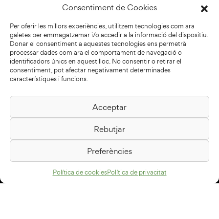
Consentiment de Cookies
Per oferir les millors experiències, utilitzem tecnologies com ara
galetes per emmagatzemar i/o accedir a la informació del dispositiu.
Donar el consentiment a aquestes tecnologies ens permetrà
processar dades com ara el comportament de navegació o
identificadors únics en aquest lloc. No consentir o retirar el
consentiment, pot afectar negativament determinades
característiques i funcions.
Acceptar
Biblioteca Pilarin Bayés
Rebutjar
Passeig de la Generalitat, 1
08500 Vic
Preferències
Com arribar
Política de cookies
Política de privacitat
Avís legal
Política de privacitat
Política de cookies
Disseny web