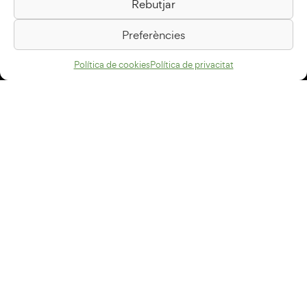
Rebutjar
Passeig de la Generalitat, 1
08500 Vic
Preferències
Com arribar
Política de cookies
Política de privacitat
Avís legal
Política de privacitat
Política de cookies
Disseny web
+34 93 883 33 25
Col·laboradors:
Subscriu-te al newsletter