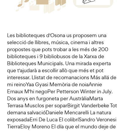
Les biblioteques d'Osona us proposem una
selecció de llibres, música, cinema i altres
propostes que pots trobar a les més de 200
biblioteques i 9 bibliobusos de la Xarxa de
Biblioteques Municipals. Una mirada experta
que t'ajudarà a escollir allò que més et pot
interessar. Llistat de recomanacions Más allá de
mi reinoYaa Gyasi Memòria de noiaAnnie
Ernaux M'hi negoPer Petterson Winter in July.
Dos anys en furgoneta per AustràliaMarta
Terrasa Musclos per soparBirgit Vanderbeke Tot
demana salvacióDaniele Mencarelli La natura
exposadaErri De Luca El colibríSandro Veronesi
TierraEloy Moreno El día que el mundo deje de