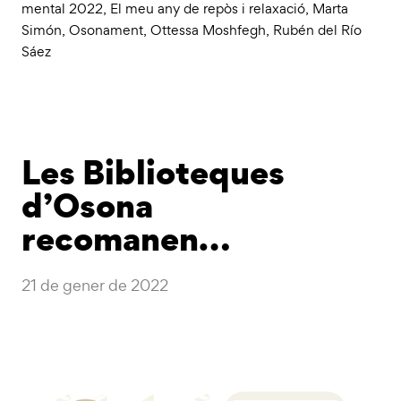
mental 2022
,
El meu any de repòs i relaxació
,
Marta
Simón
,
Osonament
,
Ottessa Moshfegh
,
Rubén del Río
Sáez
Les Biblioteques
d’Osona
recomanen…
21 de gener de 2022