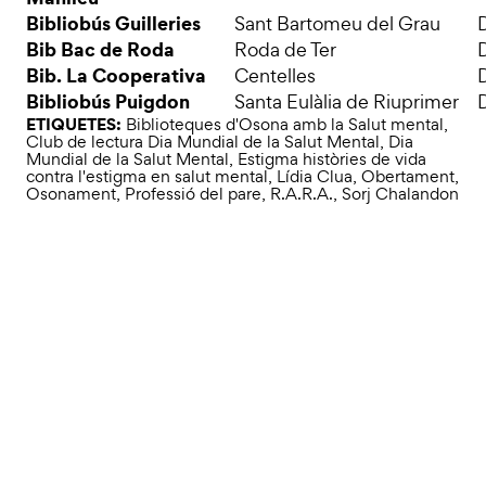
Bibliobús Guilleries
Sant Bartomeu del Grau
D
Bib Bac de Roda
Roda de Ter
D
Bib. La Cooperativa
Centelles
D
Bibliobús Puigdon
Santa Eulàlia de Riuprimer
D
ETIQUETES:
Biblioteques d'Osona amb la Salut mental
,
Club de lectura Dia Mundial de la Salut Mental
,
Dia
Mundial de la Salut Mental
,
Estigma històries de vida
contra l'estigma en salut mental
,
Lídia Clua
,
Obertament
,
Osonament
,
Professió del pare
,
R.A.R.A.
,
Sorj Chalandon