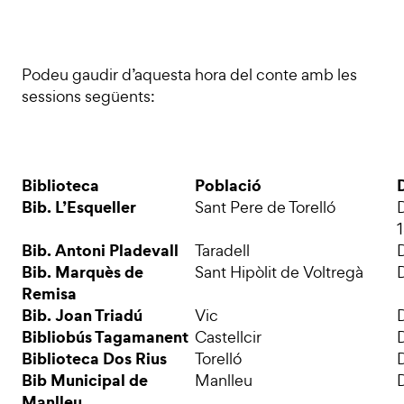
Podeu gaudir d’aquesta hora del conte amb les
sessions següents:
Biblioteca
Població
D
Bib. L’Esqueller
Sant Pere de Torelló
Bib. Antoni Pladevall
Taradell
D
Bib. Marquès de
Sant Hipòlit de Voltregà
D
Remisa
Bib. Joan Triadú
Vic
D
Bibliobús Tagamanent
Castellcir
D
Biblioteca Dos Rius
Torelló
D
Bib Municipal de
Manlleu
D
Manlleu