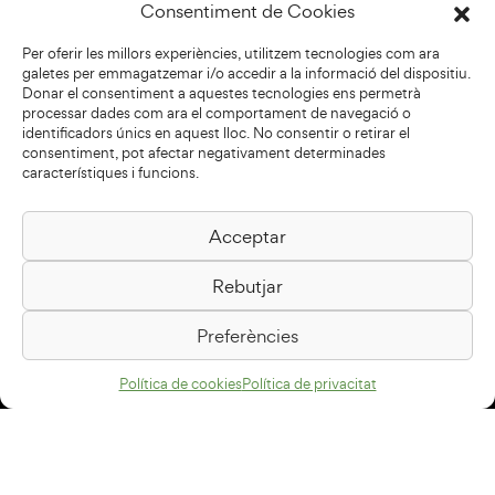
Consentiment de Cookies
Per oferir les millors experiències, utilitzem tecnologies com ara
galetes per emmagatzemar i/o accedir a la informació del dispositiu.
Donar el consentiment a aquestes tecnologies ens permetrà
processar dades com ara el comportament de navegació o
identificadors únics en aquest lloc. No consentir o retirar el
consentiment, pot afectar negativament determinades
característiques i funcions.
Acceptar
Biblioteca Pilarin Bayés
Rebutjar
Passeig de la Generalitat, 1
08500 Vic
Preferències
Com arribar
Política de cookies
Política de privacitat
Avís legal
Política de privacitat
Política de cookies
Disseny web