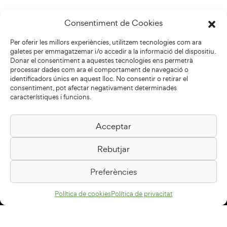
Consentiment de Cookies
Per oferir les millors experiències, utilitzem tecnologies com ara
galetes per emmagatzemar i/o accedir a la informació del dispositiu.
Donar el consentiment a aquestes tecnologies ens permetrà
processar dades com ara el comportament de navegació o
identificadors únics en aquest lloc. No consentir o retirar el
consentiment, pot afectar negativament determinades
característiques i funcions.
Acceptar
Biblioteca Pilarin Bayés
Rebutjar
Passeig de la Generalitat, 1
08500 Vic
Preferències
Com arribar
Política de cookies
Política de privacitat
Avís legal
Política de privacitat
Política de cookies
Disseny web