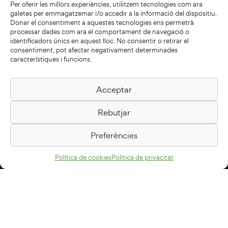
Per oferir les millors experiències, utilitzem tecnologies com ara
galetes per emmagatzemar i/o accedir a la informació del dispositiu.
Donar el consentiment a aquestes tecnologies ens permetrà
processar dades com ara el comportament de navegació o
identificadors únics en aquest lloc. No consentir o retirar el
consentiment, pot afectar negativament determinades
característiques i funcions.
Acceptar
Biblioteca Pilarin Bayés
Rebutjar
Passeig de la Generalitat, 1
08500 Vic
Preferències
Com arribar
Política de cookies
Política de privacitat
Avís legal
Política de privacitat
Política de cookies
Disseny web
+34 93 883 33 25