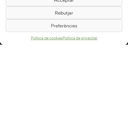
Biblioteca Pilarin Bayés
Rebutjar
Passeig de la Generalitat, 1
08500 Vic
Preferències
Com arribar
Política de cookies
Política de privacitat
Avís legal
Política de privacitat
Política de cookies
Disseny web
+34 93 883 33 25
Col·laboradors:
Subscriu-te al newsletter