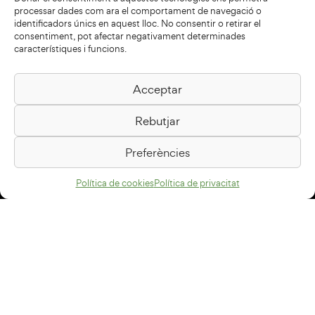
processar dades com ara el comportament de navegació o
identificadors únics en aquest lloc. No consentir o retirar el
consentiment, pot afectar negativament determinades
característiques i funcions.
Acceptar
Biblioteca Pilarin Bayés
Rebutjar
Passeig de la Generalitat, 1
08500 Vic
Preferències
Com arribar
Política de cookies
Política de privacitat
Avís legal
Política de privacitat
Política de cookies
Disseny web
+34 93 883 33 25
Col·laboradors: