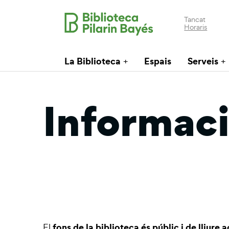
Tancat
Horaris
La Biblioteca
Espais
Serveis
Informaci
fons de la biblioteca és públic i de lliure 
El