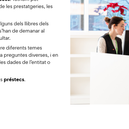
s de les prestatgeries, les
lguns dels llibres dels
 s’han de demanar al
ltar.
re diferents temes
 a preguntes diverses, i en
es dades de l’entitat o
préstecs
ls
.