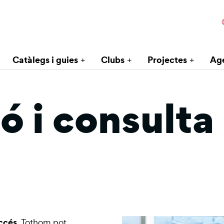
Catàlegs i guies
Clubs
Projectes
Ag
ó i consulta
accés
. Tothom pot