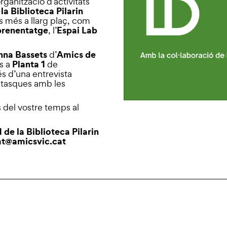
ganització d’activitats
la Biblioteca Pilarin
s més a llarg plaç, com
prenentatge
Espai Lab
, l’
.
nna Bassets
Amics de
d’
Planta 1
s a
de
és d’una entrevista
 tasques amb les
 del vostre temps al
1 de la Biblioteca Pilarin
at@amicsvic.cat