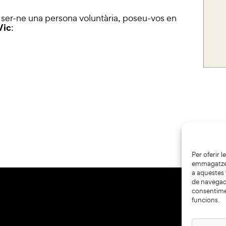
 o ser-ne una persona voluntària, poseu-vos en
Vic
:
Per oferir 
emmagatzema
a aquestes
de navegaci
consentime
funcions.