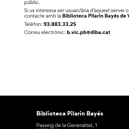
públic.
Si us interessa ser usuari/ària d’aquest servei
Biblioteca Pilarin Bayés de 
contacte amb la
93.883.33.25
Telèfon:
b.vic.pb@diba.cat
Correu electrònic:
Biblioteca Pilarin Bayés
Passeig de la Generalitat, 1