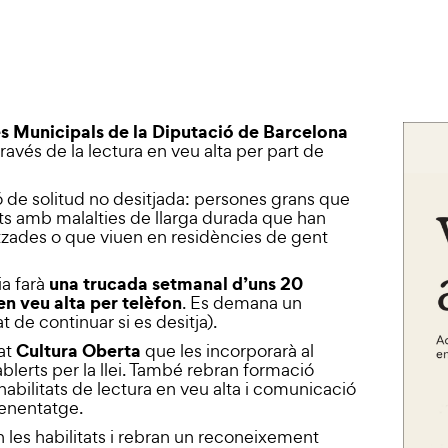
s Municipals de la Diputació de Barcelona
ravés de la lectura en veu alta per part de
ió de solitud no desitjada: persones grans que
nts amb malalties de llarga durada que han
litzades o que viuen en residències de gent
una trucada setmanal d’uns 20
ia farà
en veu alta per telèfon
. Es demana un
de continuar si es desitja).
Cultura Oberta
tat
que les incorporarà al
blerts per la llei. També rebran formació
habilitats de lectura en veu alta i comunicació
renentatge.
an les habilitats i rebran un reconeixement