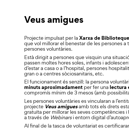
Veus amigues
Xarxa de Biblioteque
Projecte impulsat per la
que vol millorar el benestar de les persones a t
persones voluntàries.
Està dirigit a persones que visquin una situac
passen moltes hores soles, infants i adolesce
d’estar a casa o a l’hospital, persones hospita
gran o a centres sòciosanitaris, etc.
El funcionament és senzill: la persona voluntàr
minuts aproximadament
lectura 
per fer una
compromís mínim de 3 mesos (amb possibilitat 
Les persones voluntàries es vincularan a l’enti
Veus amigues
projecte
amb tots els drets esta
gratuïta per millorar les seves competències i 
a través de
Webinars
i entorn digital d’autoap
Al final de la tasca de voluntariat es certificar