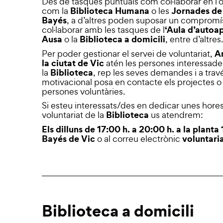
Des de tasques puntuals com col·laborar en l’or
Biblioteca Humana
Jornades de 
com la
o les
Bayés
, a d’altres poden suposar un compromí
‘Aula d’autoa
col·laborar amb les tasques de l
Ausa
Biblioteca a domicili
o la
,
entre d’altres
A
Per poder gestionar el servei de voluntariat,
la ciutat de Vic
atén les persones interessade
Biblioteca
la
, rep les seves demandes i a trav
motivacional posa en contacte els projectes o
persones voluntàries.
Si esteu interessats/des en dedicar unes hores
Biblioteca
voluntariat de la
us atendrem:
Els dilluns
de 17:00 h. a 20:00 h. a la p
lanta 
Bayés de Vic
voluntari
o al correu electrònic
Biblioteca a domicili