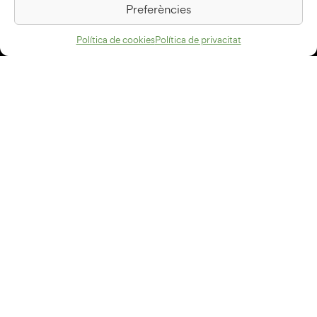
Preferències
Com arribar
Política de cookies
Política de privacitat
Avís legal
Política de privacitat
Política de cookies
Disseny web
+34 93 883 33 25
Col·laboradors:
Subscriu-te al newsletter