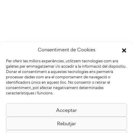
Consentiment de Cookies
Per oferir les millors experiències, utilitzem tecnologies com ara
galetes per emmagatzemar i/o accedir a la informació del dispositiu.
Donar el consentiment a aquestes tecnologies ens permetrà
processar dades com ara el comportament de navegació o
identificadors únics en aquest lloc. No consentir o retirar el
consentiment, pot afectar negativament determinades
característiques i funcions.
Acceptar
Biblioteca Pilarin Bayés
Rebutjar
Passeig de la Generalitat, 1
08500 Vic