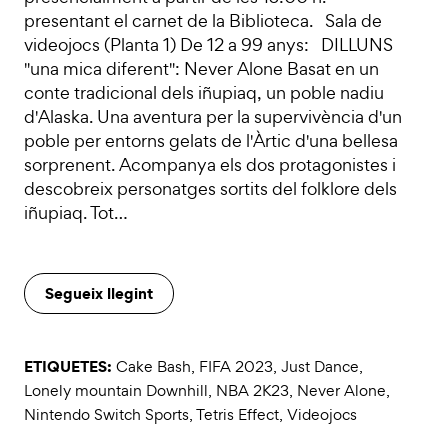
presentant el carnet de la Biblioteca. Sala de
videojocs (Planta 1) De 12 a 99 anys: DILLUNS
"una mica diferent": Never Alone Basat en un
conte tradicional dels iñupiaq, un poble nadiu
d'Alaska. Una aventura per la supervivència d'un
poble per entorns gelats de l'Àrtic d'una bellesa
sorprenent. Acompanya els dos protagonistes i
descobreix personatges sortits del folklore dels
iñupiaq. Tot…
Segueix llegint
ETIQUETES:
Cake Bash
,
FIFA 2023
,
Just Dance
,
Lonely mountain Downhill
,
NBA 2K23
,
Never Alone
,
Nintendo Switch Sports
,
Tetris Effect
,
Videojocs