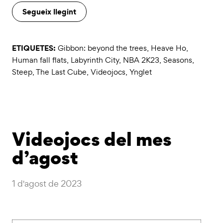
Segueix llegint
ETIQUETES:
Gibbon: beyond the trees
,
Heave Ho
,
Human fall flats
,
Labyrinth City
,
NBA 2K23
,
Seasons
,
Steep
,
The Last Cube
,
Videojocs
,
Ynglet
Videojocs del mes
d’agost
1 d'agost de 2023