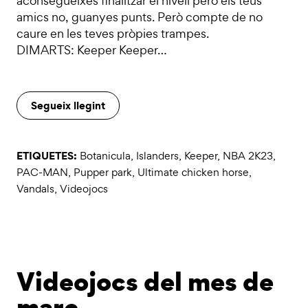
aconsegueixes finalitzar el nivell però els teus
amics no, guanyes punts. Però compte de no
caure en les teves pròpies trampes.
DIMARTS: Keeper Keeper…
Segueix llegint
ETIQUETES:
Botanicula
,
Islanders
,
Keeper
,
NBA 2K23
,
PAC-MAN
,
Pupper park
,
Ultimate chicken horse
,
Vandals
,
Videojocs
Videojocs del mes de
març