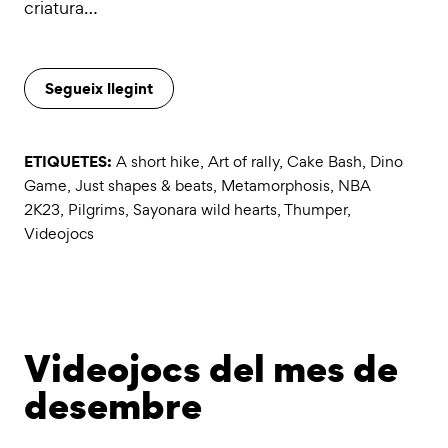
criatura…
Segueix llegint
ETIQUETES:
A short hike
,
Art of rally
,
Cake Bash
,
Dino
Game
,
Just shapes & beats
,
Metamorphosis
,
NBA
2K23
,
Pilgrims
,
Sayonara wild hearts
,
Thumper
,
Videojocs
Videojocs del mes de
desembre