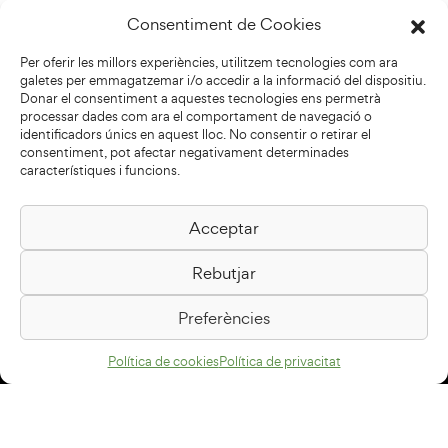
Consentiment de Cookies
Per oferir les millors experiències, utilitzem tecnologies com ara
galetes per emmagatzemar i/o accedir a la informació del dispositiu.
Donar el consentiment a aquestes tecnologies ens permetrà
processar dades com ara el comportament de navegació o
identificadors únics en aquest lloc. No consentir o retirar el
consentiment, pot afectar negativament determinades
característiques i funcions.
Acceptar
Biblioteca Pilarin Bayés
Rebutjar
Passeig de la Generalitat, 1
08500 Vic
Preferències
Com arribar
Política de cookies
Política de privacitat
Avís legal
Política de privacitat
Política de cookies
Disseny web