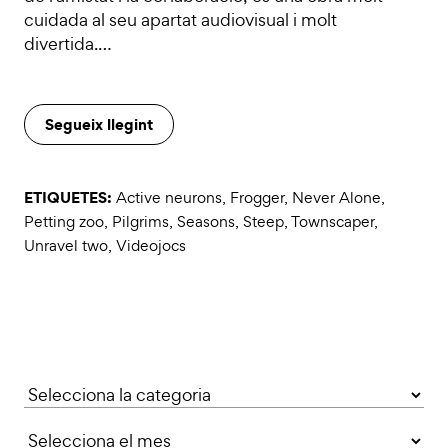
cuidada al seu apartat audiovisual i molt
divertida.…
Segueix llegint
ETIQUETES:
Active neurons
,
Frogger
,
Never Alone
,
Petting zoo
,
Pilgrims
,
Seasons
,
Steep
,
Townscaper
,
Unravel two
,
Videojocs
Categories