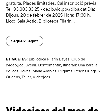
gratuïta. Places limitades. Cal inscripció prèvia:
Tel. 93.883.33.25 - ce.: b.vic.pb@diba.cat Dia:
Dijous, 20 de febrer de 2025 Hora: 17:30 h.
Lloc: Sala Actic. Biblioteca Pilarin…
Segueix llegint
ETIQUETES:
Biblioteca Pilarín Bayés
,
Club de
(video)joc juvenil
,
Dorfromantik
,
Itinerari: Una baralla
de jocs
,
Joves
,
Maria Amblàs
,
Pilgrims
,
Reigns Kings &
Queens
,
Taller
,
Videojocs
Videojocs del mes de