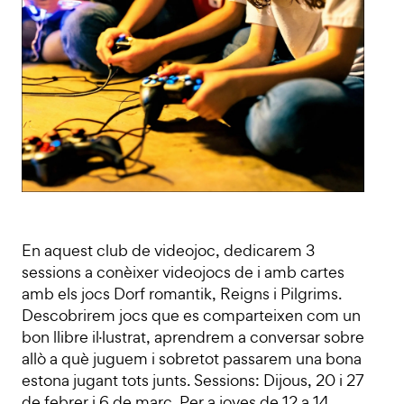
En aquest club de videojoc, dedicarem 3
sessions a conèixer videojocs de i amb cartes
amb els jocs Dorf romantik, Reigns i Pilgrims.
Descobrirem jocs que es comparteixen com un
bon llibre il·lustrat, aprendrem a conversar sobre
allò a què juguem i sobretot passarem una bona
estona jugant tots junts. Sessions: Dijous, 20 i 27
de febrer i 6 de març. Per a joves de 12 a 14