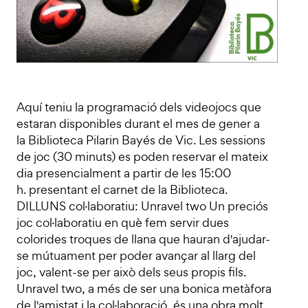
Aquí teniu la programació dels videojocs que
estaran disponibles durant el mes de gener a
la Biblioteca Pilarin Bayés de Vic. Les sessions
de joc (30 minuts) es poden reservar el mateix
dia presencialment a partir de les 15:00
h. presentant el carnet de la Biblioteca.
DILLUNS col·laboratiu: Unravel two Un preciós
joc col·laboratiu en què fem servir dues
colorides troques de llana que hauran d'ajudar-
se mútuament per poder avançar al llarg del
joc, valent-se per això dels seus propis fils.
Unravel two, a més de ser una bonica metàfora
de l'amistat i la col·laboració, és una obra molt