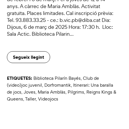
anys. A càrrec de Maria Amblàs. Activitat
gratuïta. Places limitades. Cal inscripció prèvia:
Tel. 93.883.33.25 - ce.: b.vic.pb@diba.cat Dia:
Dijous, 6 de març de 2025 Hora: 17:30 h. Lloc:
Sala Actic. Biblioteca Pilarin…
Segueix llegint
ETIQUETES:
Biblioteca Pilarín Bayés
,
Club de
(video)joc juvenil
,
Dorfromantik
,
Itinerari: Una baralla
de jocs
,
Joves
,
Maria Amblàs
,
Pilgrims
,
Reigns Kings &
Queens
,
Taller
,
Videojocs