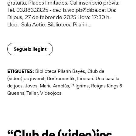
gratuïta. Places limitades. Cal inscripció prèvia:
Tel. 93.883.33.25 - ce.: b.vic.pb@diba.cat Dia:
Dijous, 27 de febrer de 2025 Hora: 17:30 h.
Lloc: Sala Actic. Biblioteca Pilarin…
Segueix llegint
ETIQUETES:
Biblioteca Pilarín Bayés
,
Club de
(video)joc juvenil
,
Dorfromantik
,
Itinerari: Una baralla
de jocs
,
Joves
,
Maria Amblàs
,
Pilgrims
,
Reigns Kings &
Queens
,
Taller
,
Videojocs
“Club de (video)joc