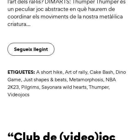
l’art dels ral·lis? DIMARTS: Thumper Thumper és
un peculiar joc abstracte en què haurem de
coordinar els moviments de la nostra metàl·lica
criatura…
Segueix llegint
ETIQUETES:
A short hike
,
Art of rally
,
Cake Bash
,
Dino
Game
,
Just shapes & beats
,
Metamorphosis
,
NBA
2K23
,
Pilgrims
,
Sayonara wild hearts
,
Thumper
,
Videojocs
“Club de (video)joc