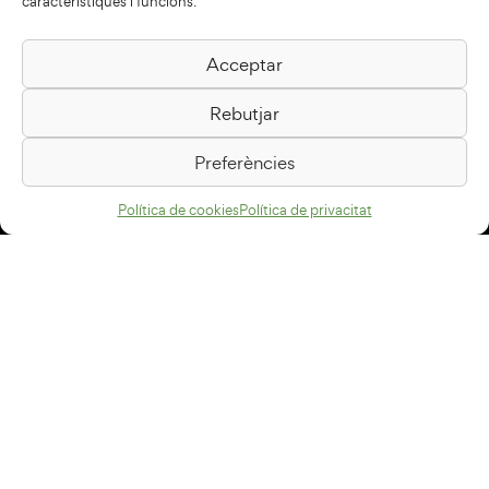
característiques i funcions.
Acceptar
Biblioteca Pilarin Bayés
Rebutjar
Passeig de la Generalitat, 1
08500 Vic
Preferències
Com arribar
Política de cookies
Política de privacitat
Avís legal
Política de privacitat
Política de cookies
Disseny web
+34 93 883 33 25
Col·laboradors: