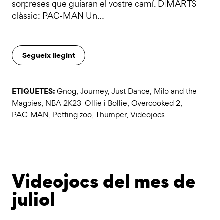
sorpreses que guiaran el vostre camí. DIMARTS
clàssic: PAC-MAN Un…
Segueix llegint
ETIQUETES:
Gnog
,
Journey
,
Just Dance
,
Milo and the
Magpies
,
NBA 2K23
,
Ollie i Bollie
,
Overcooked 2
,
PAC-MAN
,
Petting zoo
,
Thumper
,
Videojocs
Videojocs del mes de
juliol