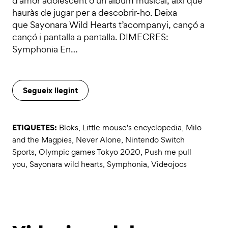
d’amor adolescent o un àlbum musical, així que
hauràs de jugar per a descobrir-ho. Deixa
que Sayonara Wild Hearts t’acompanyi, cançó a
cançó i pantalla a pantalla. DIMECRES:
Symphonia En…
Segueix llegint
ETIQUETES:
Bloks
,
Little mouse's encyclopedia
,
Milo
and the Magpies
,
Never Alone
,
Nintendo Switch
Sports
,
Olympic games Tokyo 2020
,
Push me pull
you
,
Sayonara wild hearts
,
Symphonia
,
Videojocs