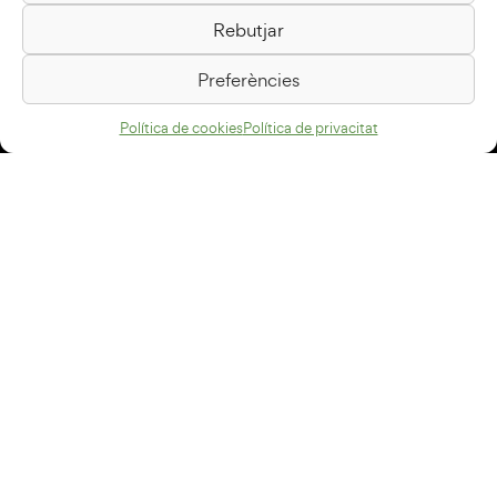
Rebutjar
Passeig de la Generalitat, 1
08500 Vic
Preferències
Com arribar
Política de cookies
Política de privacitat
Avís legal
Política de privacitat
Política de cookies
Disseny web
+34 93 883 33 25
Col·laboradors:
Subscriu-te al newsletter