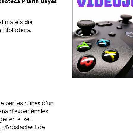
blioteca Pilarin Bayés
el mateix dia
 Biblioteca.
e per les ruïnes d’un
ena d’experiències
ger en el seu
, d’obstacles i de