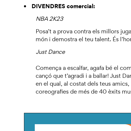
DIVENDRES comercial:
NBA 2K23
Posa’t a prova contra els millors ju
món i demostra el teu talent. És l’ho
Just Dance
Comença a escalfar, agafa bé el co
cançó que t’agradi i a ballar! Just D
en el qual, al costat dels teus amics,
coreografies de més de 40 èxits mus