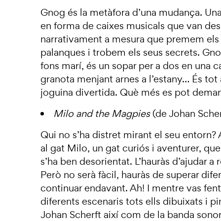
Gnog és la metàfora d’una mudança. Una c
en forma de caixes musicals que van de
narrativament a mesura que premem els
palanques i trobem els seus secrets. Gno
fons marí, és un sopar per a dos en una c
granota menjant arnes a l’estany… És tot 
joguina divertida. Què més es pot dema
Milo and the Magpies
(de Johan Sche
Qui no s’ha distret mirant el seu entorn? 
al gat Milo, un gat curiós i aventurer, qu
s’ha ben desorientat. L’hauràs d’ajudar a r
Però no serà fàcil, hauràs de superar dife
continuar endavant. Ah! I mentre vas fen
diferents escenaris tots ells dibuixats i pi
Johan Scherft així com de la banda sonor