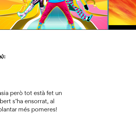
s):
asia però tot està fet un
bert s’ha ensorrat, al
l plantar més pomeres!