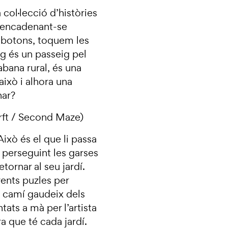
ol·lecció d’històries
sencadenant-se
 botons, toquem les
g és un passeig pel
abana rural, és una
això i alhora una
nar?
rft / Second Maze)
Això és el que li passa
e perseguint les garses
etornar al seu jardí.
rents puzles per
t camí gaudeix dels
ntats a mà per l’artista
a que té cada jardí.