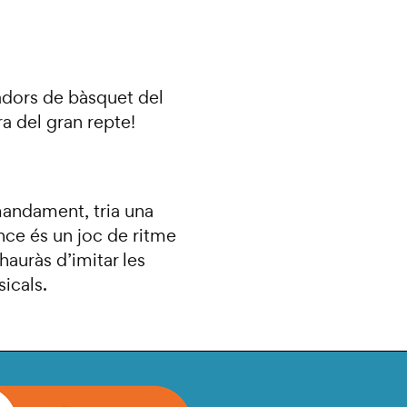
gadors de bàsquet del
ra del gran repte!
mandament, tria una
ance és un joc de ritme
 hauràs d’imitar les
icals.