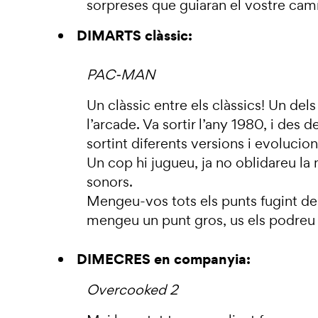
sorpreses que guiaran el vostre camí
DIMARTS clàssic:
PAC-MAN
Un clàssic entre els clàssics! Un de
l’arcade. Va sortir l’any 1980, i des d
sortint diferents versions i evolucions
Un cop hi jugueu, ja no oblidareu la 
sonors.
Mengeu-vos tots els punts fugint del
mengeu un punt gros, us els podreu 
DIMECRES en companyia:
Overcooked 2