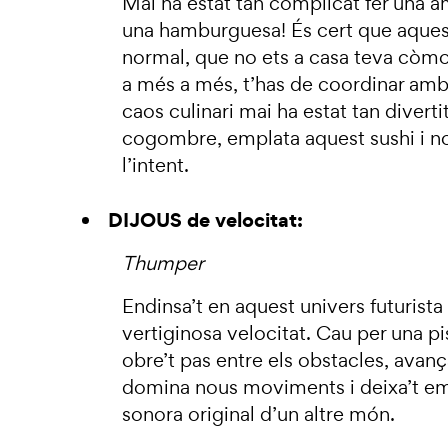
Mai ha estat tan complicat fer una 
una hamburguesa! És cert que aques
normal, que no ets a casa teva còm
a més a més, t’has de coordinar amb 
caos culinari mai ha estat tan divertit
cogombre, emplata aquest sushi i n
l’intent.
DIJOUS de velocitat:
Thumper
Endinsa’t en aquest univers futurista i
vertiginosa velocitat. Cau per una pi
obre’t pas entre els obstacles, avança
domina nous moviments i deixa’t em
sonora original d’un altre món.