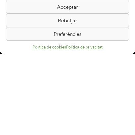
Acceptar
Biblioteca Pilarin Bayés
Rebutjar
Passeig de la Generalitat, 1
08500 Vic
Preferències
Com arribar
Política de cookies
Política de privacitat
Avís legal
Política de privacitat
Política de cookies
Disseny web
+34 93 883 33 25
Col·laboradors:
Subscriu-te al newsletter