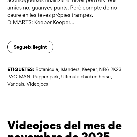
aconsegueixes finalitzar el nivell però els teus
amics no, guanyes punts. Però compte de no
caure en les teves pròpies trampes.
DIMARTS: Keeper Keeper…
Segueix llegint
ETIQUETES:
Botanicula
,
Islanders
,
Keeper
,
NBA 2K23
,
PAC-MAN
,
Pupper park
,
Ultimate chicken horse
,
Vandals
,
Videojocs
Videojocs del mes de
novembre de 2025