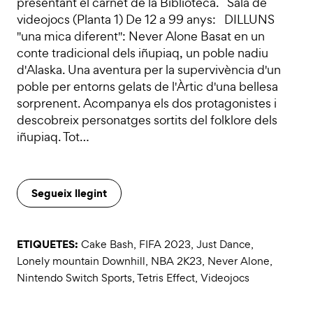
presentant el carnet de la Biblioteca. Sala de
videojocs (Planta 1) De 12 a 99 anys: DILLUNS
"una mica diferent": Never Alone Basat en un
conte tradicional dels iñupiaq, un poble nadiu
d'Alaska. Una aventura per la supervivència d'un
poble per entorns gelats de l'Àrtic d'una bellesa
sorprenent. Acompanya els dos protagonistes i
descobreix personatges sortits del folklore dels
iñupiaq. Tot…
Segueix llegint
ETIQUETES:
Cake Bash
,
FIFA 2023
,
Just Dance
,
Lonely mountain Downhill
,
NBA 2K23
,
Never Alone
,
Nintendo Switch Sports
,
Tetris Effect
,
Videojocs