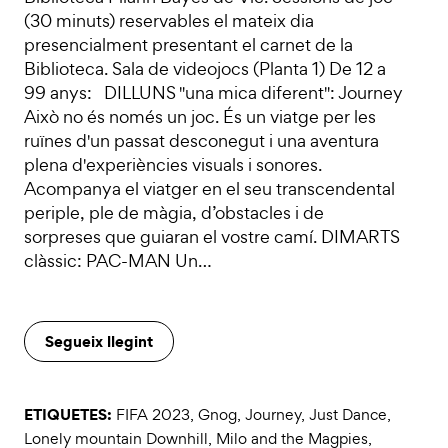
(30 minuts) reservables el mateix dia
presencialment presentant el carnet de la
Biblioteca. Sala de videojocs (Planta 1) De 12 a
99 anys: DILLUNS "una mica diferent": Journey
Això no és només un joc. És un viatge per les
ruïnes d'un passat desconegut i una aventura
plena d'experiències visuals i sonores.
Acompanya el viatger en el seu transcendental
periple, ple de màgia, d’obstacles i de
sorpreses que guiaran el vostre camí. DIMARTS
clàssic: PAC-MAN Un…
Segueix llegint
ETIQUETES:
FIFA 2023
,
Gnog
,
Journey
,
Just Dance
,
Lonely mountain Downhill
,
Milo and the Magpies
,