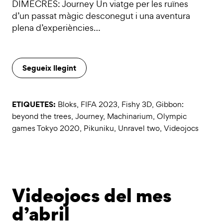
DIMECRES: Journey Un viatge per les ruïnes
d’un passat màgic desconegut i una aventura
plena d’experiències…
Segueix llegint
ETIQUETES:
Bloks
,
FIFA 2023
,
Fishy 3D
,
Gibbon:
beyond the trees
,
Journey
,
Machinarium
,
Olympic
games Tokyo 2020
,
Pikuniku
,
Unravel two
,
Videojocs
Videojocs del mes
d’abril