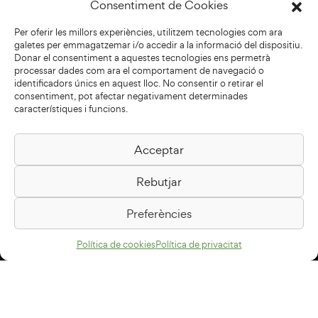
Consentiment de Cookies
Per oferir les millors experiències, utilitzem tecnologies com ara
galetes per emmagatzemar i/o accedir a la informació del dispositiu.
Donar el consentiment a aquestes tecnologies ens permetrà
processar dades com ara el comportament de navegació o
identificadors únics en aquest lloc. No consentir o retirar el
consentiment, pot afectar negativament determinades
característiques i funcions.
Acceptar
Biblioteca Pilarin Bayés
Rebutjar
Passeig de la Generalitat, 1
08500 Vic
Preferències
Com arribar
Política de cookies
Política de privacitat
Avís legal
Política de privacitat
Política de cookies
Disseny web