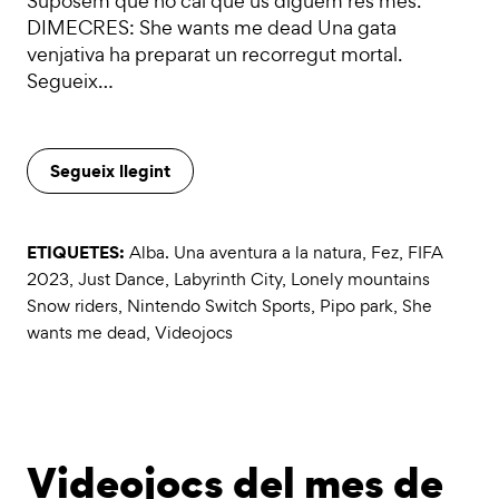
Suposem que no cal que us diguem res més.
DIMECRES: She wants me dead Una gata
venjativa ha preparat un recorregut mortal.
Segueix…
Segueix llegint
ETIQUETES:
Alba. Una aventura a la natura
,
Fez
,
FIFA
2023
,
Just Dance
,
Labyrinth City
,
Lonely mountains
Snow riders
,
Nintendo Switch Sports
,
Pipo park
,
She
wants me dead
,
Videojocs
Videojocs del mes de