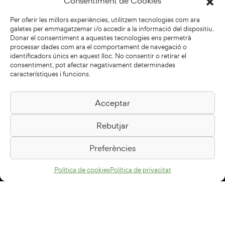
Consentiment de Cookies
Per oferir les millors experiències, utilitzem tecnologies com ara
galetes per emmagatzemar i/o accedir a la informació del dispositiu.
Donar el consentiment a aquestes tecnologies ens permetrà
processar dades com ara el comportament de navegació o
identificadors únics en aquest lloc. No consentir o retirar el
consentiment, pot afectar negativament determinades
característiques i funcions.
Acceptar
Biblioteca Pilarin Bayés
Rebutjar
Passeig de la Generalitat, 1
08500 Vic
Preferències
Com arribar
Política de cookies
Política de privacitat
Avís legal
Política de privacitat
Política de cookies
Disseny web