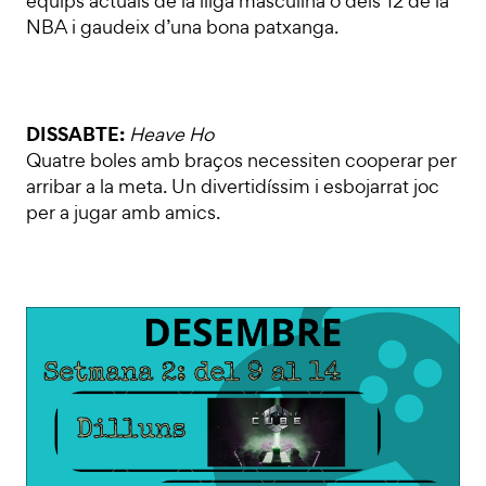
equips actuals de la lliga masculina o dels 12 de la
NBA i gaudeix d’una bona patxanga.
DISSABTE:
Heave Ho
Quatre boles amb braços necessiten cooperar per
arribar a la meta. Un divertidíssim i esbojarrat joc
per a jugar amb amics.