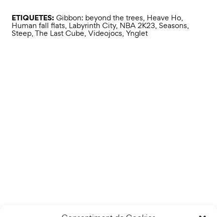
ETIQUETES:
Gibbon: beyond the trees
,
Heave Ho
,
Human fall flats
,
Labyrinth City
,
NBA 2K23
,
Seasons
,
Steep
,
The Last Cube
,
Videojocs
,
Ynglet