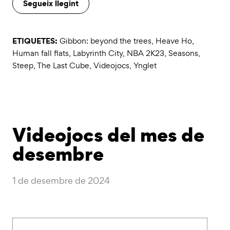
Segueix llegint
ETIQUETES:
Gibbon: beyond the trees
,
Heave Ho
,
Human fall flats
,
Labyrinth City
,
NBA 2K23
,
Seasons
,
Steep
,
The Last Cube
,
Videojocs
,
Ynglet
Videojocs del mes de
desembre
1 de desembre de 2024