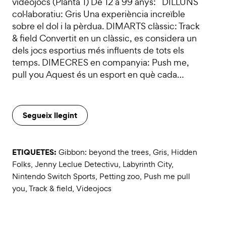
videojocs (Planta 1) De 12 a 99 anys: DILLUNS
col·laboratiu: Gris Una experiència increïble
sobre el dol i la pèrdua. DIMARTS clàssic: Track
& field Convertit en un clàssic, es considera un
dels jocs esportius més influents de tots els
temps. DIMECRES en companyia: Push me,
pull you Aquest és un esport en què cada…
Segueix llegint
ETIQUETES:
Gibbon: beyond the trees
,
Gris
,
Hidden
Folks
,
Jenny Leclue Detectivu
,
Labyrinth City
,
Nintendo Switch Sports
,
Petting zoo
,
Push me pull
you
,
Track & field
,
Videojocs