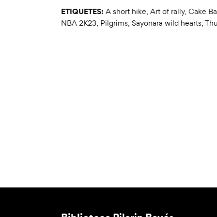
ETIQUETES:
A short hike
,
Art of rally
,
Cake Ba
NBA 2K23
,
Pilgrims
,
Sayonara wild hearts
,
Th