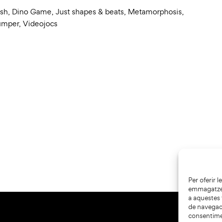
sh
,
Dino Game
,
Just shapes & beats
,
Metamorphosis
,
umper
,
Videojocs
Per oferir 
emmagatzema
a aquestes
de navegaci
consentime