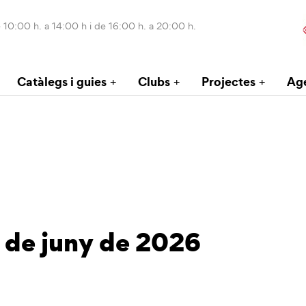
 10:00 h. a 14:00 h i de 16:00 h. a 20:00 h.
Catàlegs i guies
Clubs
Projectes
Ag
 de juny de 2026