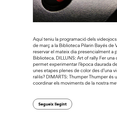
Aquí teniu la programació dels videojoc
de març a la Biblioteca Pilarin Bayés de 
reservar el mateix dia presencialment a pa
Biblioteca. DILLUNS: Art of rally Fer una co
permet experimentar l’època daurada del 
unes etapes plenes de color des d’una vis
ral·lis? DIMARTS: Thumper Thumper és u
coordinar els moviments de la nostra metà
Segueix llegint