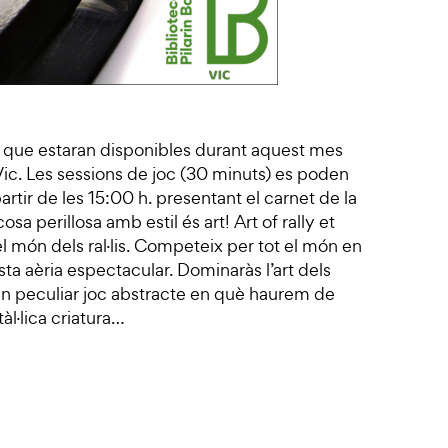
s que estaran disponibles durant aquest mes
Vic. Les sessions de joc (30 minuts) es poden
rtir de les 15:00 h. presentant el carnet de la
sa perillosa amb estil és art! Art of rally et
món dels ral·lis. Competeix per tot el món en
ta aèria espectacular. Dominaràs l’art dels
n peculiar joc abstracte en què haurem de
l·lica criatura…