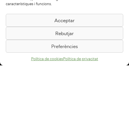
característiques i funcions.
Acceptar
Biblioteca Pilarin Bayés
Rebutjar
Passeig de la Generalitat, 1
08500 Vic
Preferències
Com arribar
Política de cookies
Política de privacitat
Avís legal
Política de privacitat
Política de cookies
Disseny web
+34 93 883 33 25
Col·laboradors: