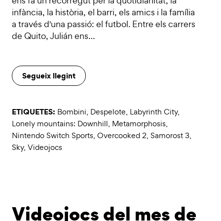
ens fa un recorregut per la quotidianitat, la
infància, la història, el barri, els amics i la família
a través d'una passió: el futbol. Entre els carrers
de Quito, Julián ens…
Segueix llegint
ETIQUETES:
Bombini
,
Despelote
,
Labyrinth City
,
Lonely mountains: Downhill
,
Metamorphosis
,
Nintendo Switch Sports
,
Overcooked 2
,
Samorost 3
,
Sky
,
Videojocs
Videojocs del mes de