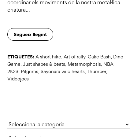
coordinar els moviments de la nostra metàl·lica
criatura…
Segueix llegint
ETIQUETES:
A short hike
,
Art of rally
,
Cake Bash
,
Dino
Game
,
Just shapes & beats
,
Metamorphosis
,
NBA
2K23
,
Pilgrims
,
Sayonara wild hearts
,
Thumper
,
Videojocs
Categories