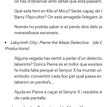
on has d’observar amb detall què està passant.
Què està fent en Kiki el Mico? Seràs capaç de tro
Barry l’Apicultor? On està amagada l’elegant Jes
Només ho podràs saber si et perds dins dels seu
meravellosos escenaris.
Labyrinth City: Pierre the Maze Detective (de Dar
Productions)
Alguna vegada has sentit a parlar d’un detectiu d
laberints? Doncs Pierre és el millor que existeix i,
fa molta falta perquè el Senyor X ha muntat un b
embolic convertint cada lloc pel qual passa en u
laberint on perdre’s…
Ajuda en Pierre a caçar el Senyor X i resoldre el
de cada pantalla.