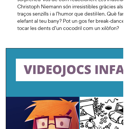
Christoph Niemann són irresistibles gràcies als s
traços senzills i a l’humor que destil·len.
Què faria
elefant al teu bany? Pot un gos fer break-dance?
tocar les dents d’un cocodril com un xilòfon?