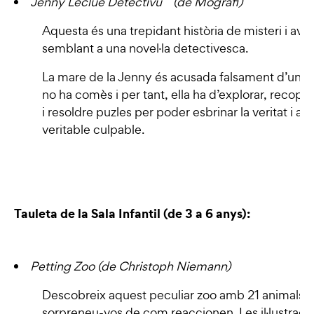
Jenny Leclue Detectivu (de Mografi)
Aquesta és una trepidant història de misteri i ave
semblant a una novel·la detectivesca.
La mare de la Jenny és acusada falsament d’un c
no ha comès i per tant, ella ha d’explorar, recopila
i resoldre puzles per poder esbrinar la veritat i atr
veritable culpable.
Tauleta de la Sala Infantil (de 3 a 6 anys):
Petting Zoo (de Christoph Niemann)
Descobreix aquest peculiar zoo amb 21 animals i
sorpreneu-vos de com reaccionen.
Les il·lustrac