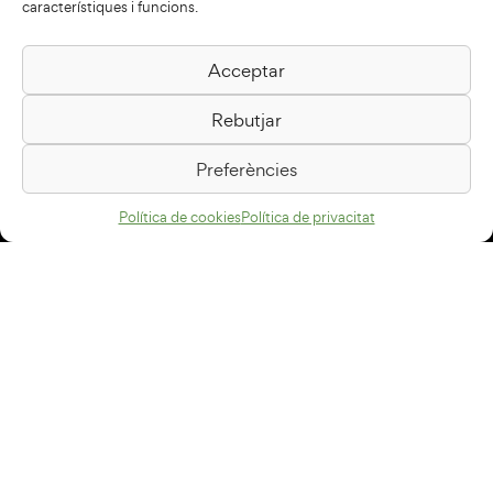
característiques i funcions.
Acceptar
Biblioteca Pilarin Bayés
Rebutjar
Passeig de la Generalitat, 1
08500 Vic
Preferències
Com arribar
Política de cookies
Política de privacitat
Avís legal
Política de privacitat
Política de cookies
Disseny web
+34 93 883 33 25
Col·laboradors: