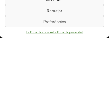
Biblioteca Pilarin Bayés
Rebutjar
Passeig de la Generalitat, 1
08500 Vic
Preferències
Com arribar
Política de cookies
Política de privacitat
Avís legal
Política de privacitat
Política de cookies
Disseny web
+34 93 883 33 25
Col·laboradors:
Subscriu-te al newsletter