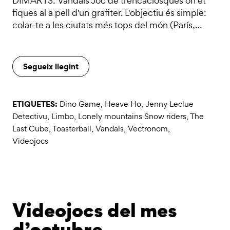
DIMARTS: Vandals Joc de trencaclosques on et
fiques al a pell d'un grafiter. L'objectiu és simple:
colar-te a les ciutats més tops del món (París,…
Segueix llegint
ETIQUETES:
Dino Game
,
Heave Ho
,
Jenny Leclue
Detectivu
,
Limbo
,
Lonely mountains Snow riders
,
The
Last Cube
,
Toasterball
,
Vandals
,
Vectronom
,
Videojocs
Videojocs del mes
d’octubre