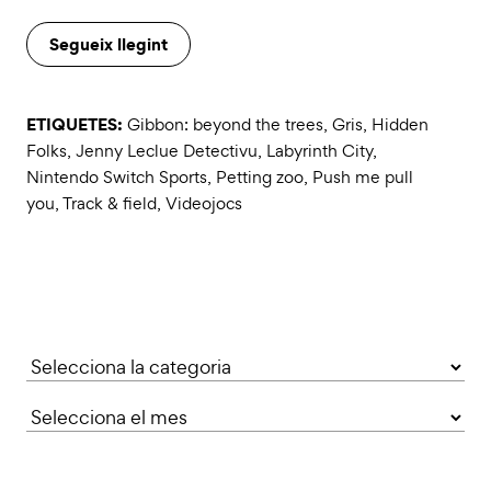
Segueix llegint
ETIQUETES:
Gibbon: beyond the trees
,
Gris
,
Hidden
Folks
,
Jenny Leclue Detectivu
,
Labyrinth City
,
Nintendo Switch Sports
,
Petting zoo
,
Push me pull
you
,
Track & field
,
Videojocs
Categories