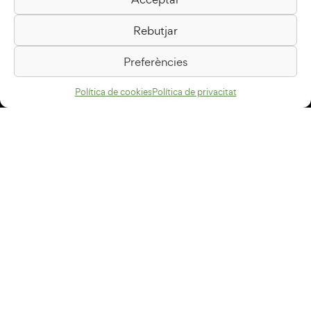
Biblioteca Pilarin Bayés
Rebutjar
Passeig de la Generalitat, 1
08500 Vic
Preferències
Com arribar
Política de cookies
Política de privacitat
Avís legal
Política de privacitat
Política de cookies
Disseny web
+34 93 883 33 25
Col·laboradors:
Subscriu-te al newsletter