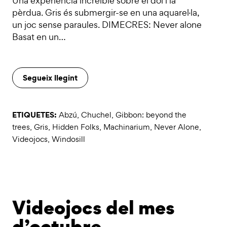
Una experiència increïble sobre el dol i la
pèrdua. Gris és submergir-se en una aquarel·la,
un joc sense paraules. DIMECRES: Never alone
Basat en un…
Segueix llegint
ETIQUETES:
Abzú
,
Chuchel
,
Gibbon: beyond the
trees
,
Gris
,
Hidden Folks
,
Machinarium
,
Never Alone
,
Videojocs
,
Windosill
Videojocs del mes
d’octubre