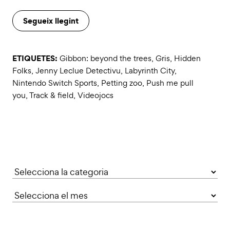
Segueix llegint
ETIQUETES:
Gibbon: beyond the trees
,
Gris
,
Hidden
Folks
,
Jenny Leclue Detectivu
,
Labyrinth City
,
Nintendo Switch Sports
,
Petting zoo
,
Push me pull
you
,
Track & field
,
Videojocs
Categories