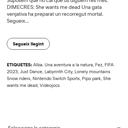
Suposem que no cal que us diguem res més.
DIMECRES: She wants me dead Una gata
venjativa ha preparat un recorregut mortal.
Segueix…
Segueix llegint
ETIQUETES:
Alba. Una aventura a la natura
,
Fez
,
FIFA
2023
,
Just Dance
,
Labyrinth City
,
Lonely mountains
Snow riders
,
Nintendo Switch Sports
,
Pipo park
,
She
wants me dead
,
Videojocs
Categories