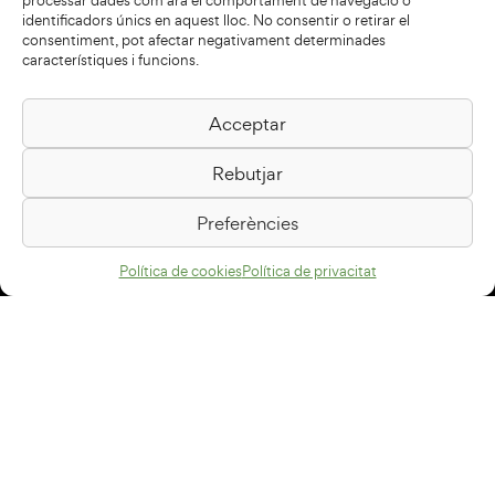
processar dades com ara el comportament de navegació o
identificadors únics en aquest lloc. No consentir o retirar el
consentiment, pot afectar negativament determinades
característiques i funcions.
Acceptar
Biblioteca Pilarin Bayés
Rebutjar
Passeig de la Generalitat, 1
08500 Vic
Preferències
Com arribar
Política de cookies
Política de privacitat
Avís legal
Política de privacitat
Política de cookies
Disseny web
+34 93 883 33 25
Col·laboradors: