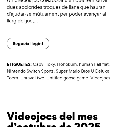
Un preciós joc col·laboratiu en què fem servir
dues acolorides troques de llana que hauran
d’ajudar-se mútuament per poder avançar al
llarg del joc,…
Segueix llegint
ETIQUETES:
Capy Hoky
,
Hohokum
,
human Fall flat
,
Nintendo Switch Sports
,
Super Mario Bros U Deluxe
,
Toem
,
Unravel two
,
Untitled goose game
,
Videojocs
Videojocs del mes
d’octubre de 2025