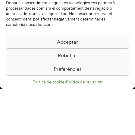
Donar el consentiment a aquestes tecnologies ens permetrà
processar dades com ara el comportament de navegació o
identificadors únics en aquest lloc. No consentir o retirar el
consentiment, pot afectar negativament determinades
característiques i funcions.
Acceptar
Biblioteca Pilarin Bayés
Rebutjar
Passeig de la Generalitat, 1
08500 Vic
Preferències
Com arribar
Política de cookies
Política de privacitat
Avís legal
Política de privacitat
Política de cookies
Disseny web
+34 93 883 33 25
Col·laboradors: