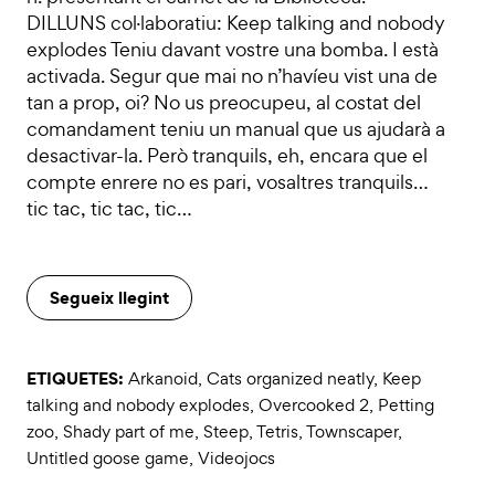
DILLUNS col·laboratiu: Keep talking and nobody
explodes Teniu davant vostre una bomba. I està
activada. Segur que mai no n’havíeu vist una de
tan a prop, oi? No us preocupeu, al costat del
comandament teniu un manual que us ajudarà a
desactivar-la. Però tranquils, eh, encara que el
compte enrere no es pari, vosaltres tranquils…
tic tac, tic tac, tic…
Segueix llegint
ETIQUETES:
Arkanoid
,
Cats organized neatly
,
Keep
talking and nobody explodes
,
Overcooked 2
,
Petting
zoo
,
Shady part of me
,
Steep
,
Tetris
,
Townscaper
,
Untitled goose game
,
Videojocs