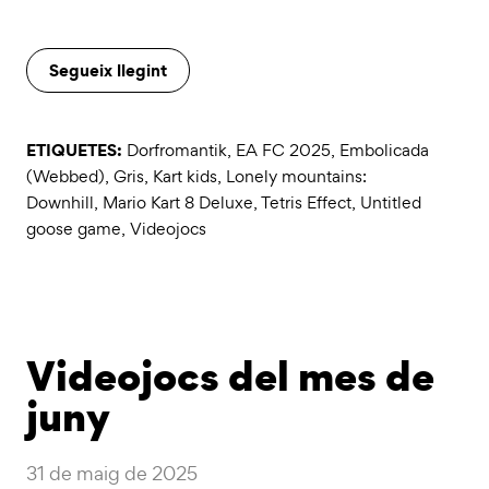
Segueix llegint
ETIQUETES:
Dorfromantik
,
EA FC 2025
,
Embolicada
(Webbed)
,
Gris
,
Kart kids
,
Lonely mountains:
Downhill
,
Mario Kart 8 Deluxe
,
Tetris Effect
,
Untitled
goose game
,
Videojocs
Videojocs del mes de
juny
31 de maig de 2025