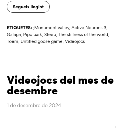
Segueix llegint
ETIQUETES:
;Monument valley
,
Active Neurons 3
,
Galaga
,
Pipo park
,
Steep
,
The stillness of the world
,
Toem
,
Untitled goose game
,
Videojocs
Videojocs del mes de
desembre
1 de desembre de 2024