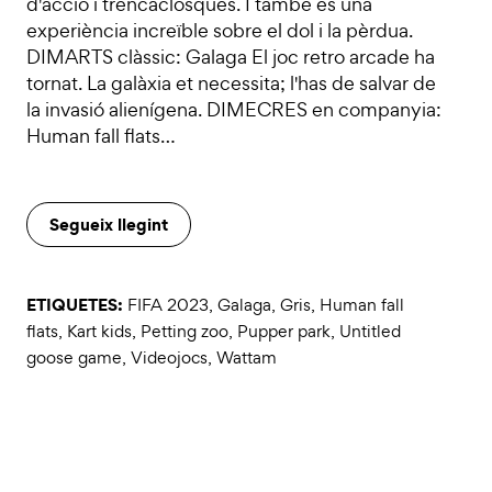
d'acció i trencaclosques. I també és una
experiència increïble sobre el dol i la pèrdua.
DIMARTS clàssic: Galaga El joc retro arcade ha
tornat. La galàxia et necessita; l'has de salvar de
la invasió alienígena. DIMECRES en companyia:
Human fall flats…
Segueix llegint
ETIQUETES:
FIFA 2023
,
Galaga
,
Gris
,
Human fall
flats
,
Kart kids
,
Petting zoo
,
Pupper park
,
Untitled
goose game
,
Videojocs
,
Wattam