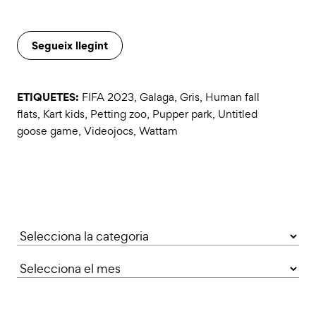
Segueix llegint
ETIQUETES:
FIFA 2023
,
Galaga
,
Gris
,
Human fall
flats
,
Kart kids
,
Petting zoo
,
Pupper park
,
Untitled
goose game
,
Videojocs
,
Wattam
Categories