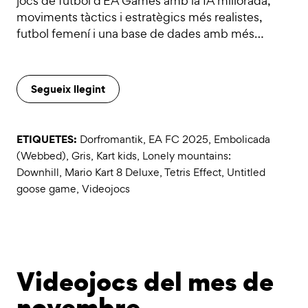
jocs de futbol d'EA Games amb la IA millorada,
moviments tàctics i estratègics més realistes,
futbol femení i una base de dades amb més…
Segueix llegint
ETIQUETES:
Dorfromantik
,
EA FC 2025
,
Embolicada
(Webbed)
,
Gris
,
Kart kids
,
Lonely mountains:
Downhill
,
Mario Kart 8 Deluxe
,
Tetris Effect
,
Untitled
goose game
,
Videojocs
Videojocs del mes de
novembre