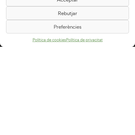
Biblioteca Pilarin Bayés
Rebutjar
Passeig de la Generalitat, 1
08500 Vic
Preferències
Com arribar
Política de cookies
Política de privacitat
Avís legal
Política de privacitat
Política de cookies
Disseny web
+34 93 883 33 25
Col·laboradors:
Subscriu-te al newsletter