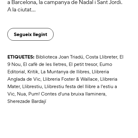
a Barcelona, la campanya de Nadal i Sant Jordi.
A la ciutat…
Segueix llegint
ETIQUETES:
Biblioteca Joan Triadú
,
Costa Llibreter
,
El
9 Nou
,
El cafè de les lletres
,
El petit tresor
,
Eumo
Editorial
,
Kritik
,
La Muntanya de llibres
,
Llibreria
Anglada de Vic
,
Llibreria Foster & Wallace
,
Llibreria
Mater
,
Llibrestiu
,
Llibrestiu festa del llibre a l'estiu a
Vic
,
Nua
,
Pum! Contes d'una bruixa llaminera
,
Sherezade Bardají