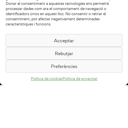
Donar el consentiment a aquestes tecnologies ens permetrà
processar dades com ara el comportament de navegació o
identificadors únics en aquest lloc. No consentir o retirar el
consentiment, pot afectar negativament determinades
característiques i funcions.
Acceptar
Biblioteca Pilarin Bayés
Rebutjar
Passeig de la Generalitat, 1
08500 Vic
Preferències
Com arribar
Política de cookies
Política de privacitat
Avís legal
Política de privacitat
Política de cookies
Disseny web
+34 93 883 33 25
Col·laboradors: