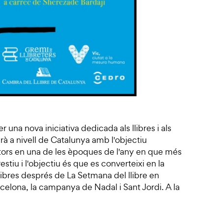
er una nova iniciativa dedicada als llibres i als
arà a nivell de Catalunya amb l'objectiu
 lectors en una de les èpoques de l'any en que més
restiu i l'objectiu és que es converteixi en la
llibres després de La Setmana del llibre en
celona, la campanya de Nadal i Sant Jordi. A la