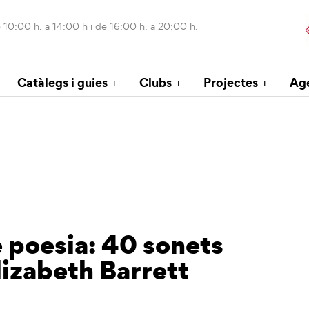
 10:00 h. a 14:00 h i de 16:00 h. a 20:00 h.
Catàlegs i guies
Clubs
Projectes
Ag
e poesia: 40 sonets
lizabeth Barrett