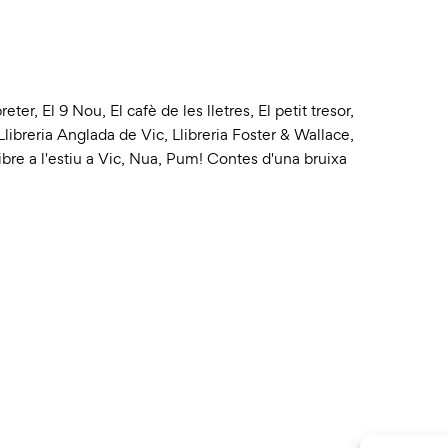
reter
,
El 9 Nou
,
El cafè de les lletres
,
El petit tresor
,
Llibreria Anglada de Vic
,
Llibreria Foster & Wallace
,
ibre a l'estiu a Vic
,
Nua
,
Pum! Contes d'una bruixa