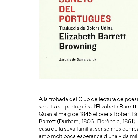
A la trobada del Club de lectura de poes
sonets del portuguès d'Elizabeth Barrett
Quan al maig de 1845 el poeta Robert Bro
Barrett (Durham, 1806–Florència, 1861), f
casa de la seva família, sense més compan
amb molt poca esperança d’una vida millor