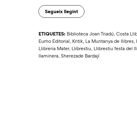
Segueix llegint
ETIQUETES:
Biblioteca Joan Triadú
,
Costa Llib
Eumo Editorial
,
Kritik
,
La Muntanya de llibres
,
Llibreria Mater
,
Llibrestiu
,
Llibrestiu festa del ll
llaminera
,
Sherezade Bardají