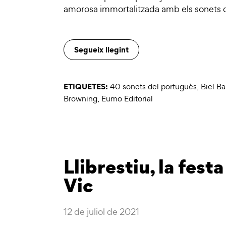
amorosa immortalitzada amb els sonets q
Segueix llegint
ETIQUETES:
40 sonets del portuguès
,
Biel Ba
Browning
,
Eumo Editorial
Llibrestiu, la festa 
Vic
12 de juliol de 2021