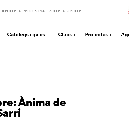
 10:00 h. a 14:00 h i de 16:00 h. a 20:00 h.
Catàlegs i guies
Clubs
Projectes
Ag
bre: Ànima de
Sarri