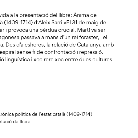
ida a la presentació del llibre: Ànima de
alà (1409-1714) d'Aleix Sarri «El 31 de maig de
r i provoca una pèrdua crucial. Martí va ser
ragonesa passava a mans d’un rei foraster, i el
ta. Des d’aleshores, la relació de Catalunya amb
spiral sense fi de confrontació i repressió.
 lingüística i xoc rere xoc entre dues cultures
ònica política de l’estat català (1409-1714)
,
tació de llibre