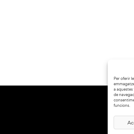
Per oferir 
emmagatzema
a aquestes
de navegaci
consentime
funcions.
Ac