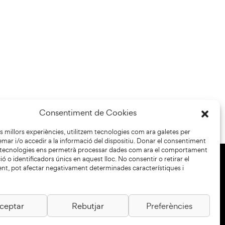
Consentiment de Cookies
les millors experiències, utilitzem tecnologies com ara galetes per
r i/o accedir a la informació del dispositiu. Donar el consentiment
 tecnologies ens permetrà processar dades com ara el comportament
ó o identificadors únics en aquest lloc. No consentir o retirar el
nt, pot afectar negativament determinades característiques i
+34 93 883 33 25
Col·laboradors:
ceptar
Rebutjar
Preferències