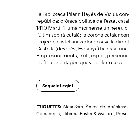
La Biblioteca Pilarin Bayés de Vic us conv
república: crònica política de l’estat cat
1410 Martí l’Humà mor sense un hereu cla
l’últim sobirà català: la corona catalanoa
projecte castellanitzador posava la direc
Castella (després, Espanya) ha estat una e
Empresonaments, exili, espoli, persecució
polítiques antagòniques. La derrota de…
Segueix llegint
ETIQUETES:
Aleix Sarri
,
Ànima de república: cr
Comanegra
,
Llibreria Foster & Wallace
,
Presen