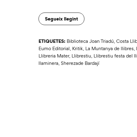
Segueix llegint
ETIQUETES:
Biblioteca Joan Triadú
,
Costa Llib
Eumo Editorial
,
Kritik
,
La Muntanya de llibres
,
Llibreria Mater
,
Llibrestiu
,
Llibrestiu festa del ll
llaminera
,
Sherezade Bardají