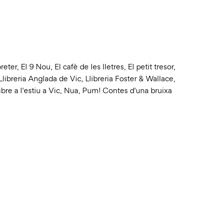
reter
,
El 9 Nou
,
El cafè de les lletres
,
El petit tresor
,
Llibreria Anglada de Vic
,
Llibreria Foster & Wallace
,
ibre a l'estiu a Vic
,
Nua
,
Pum! Contes d'una bruixa