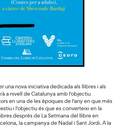
er una nova iniciativa dedicada als llibres i als
arà a nivell de Catalunya amb l'objectiu
 lectors en una de les èpoques de l'any en que més
restiu i l'objectiu és que es converteixi en la
llibres després de La Setmana del llibre en
celona, la campanya de Nadal i Sant Jordi. A la