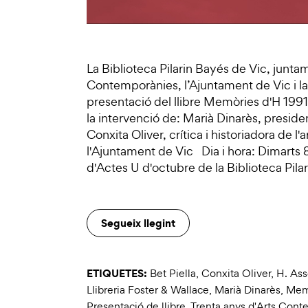
La Biblioteca Pilarin Bayés de Vic, junta
Contemporànies, l’Ajuntament de Vic i la 
presentació del llibre Memòries d'H 19
la intervenció de: Marià Dinarès, presid
Conxita Oliver, crítica i historiadora de l'
l'Ajuntament de Vic Dia i hora: Dimarts
d'Actes U d'octubre de la Biblioteca Pila
Segueix llegint
ETIQUETES:
Bet Piella
,
Conxita Oliver
,
H. Ass
Llibreria Foster & Wallace
,
Marià Dinarès
,
Mem
Presentació de llibre
,
Trenta anys d'Arts Con