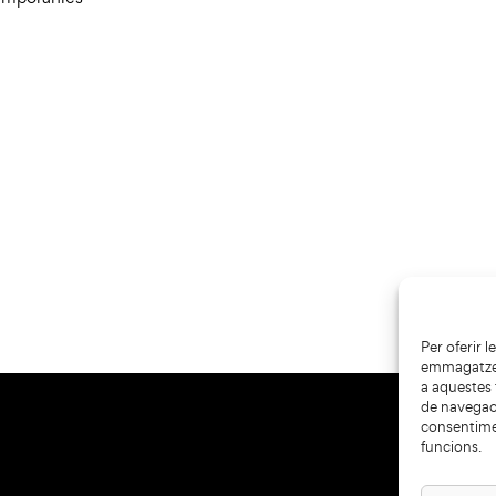
Per oferir 
emmagatzema
a aquestes
de navegaci
consentime
funcions.