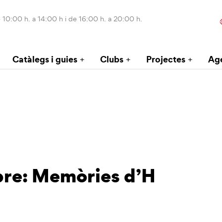
 10:00 h. a 14:00 h i de 16:00 h. a 20:00 h.
Catàlegs i guies
Clubs
Projectes
Ag
ibre: Memòries d’H