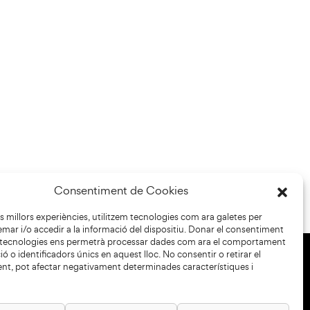
Consentiment de Cookies
les millors experiències, utilitzem tecnologies com ara galetes per
r i/o accedir a la informació del dispositiu. Donar el consentiment
 tecnologies ens permetrà processar dades com ara el comportament
ó o identificadors únics en aquest lloc. No consentir o retirar el
nt, pot afectar negativament determinades característiques i
+34 93 883 33 25
Col·laboradors: