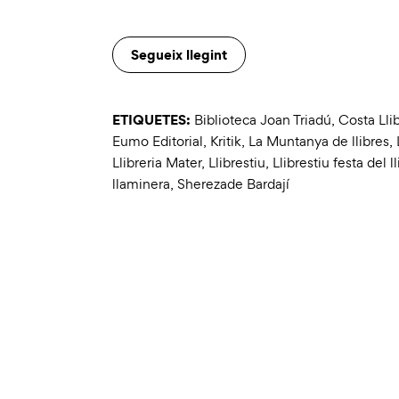
Segueix llegint
ETIQUETES:
Biblioteca Joan Triadú
,
Costa Llib
Eumo Editorial
,
Kritik
,
La Muntanya de llibres
,
Llibreria Mater
,
Llibrestiu
,
Llibrestiu festa del ll
llaminera
,
Sherezade Bardají