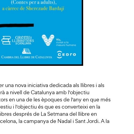
er una nova iniciativa dedicada als llibres i als
arà a nivell de Catalunya amb l'objectiu
 lectors en una de les èpoques de l'any en que més
restiu i l'objectiu és que es converteixi en la
llibres després de La Setmana del llibre en
celona, la campanya de Nadal i Sant Jordi. A la