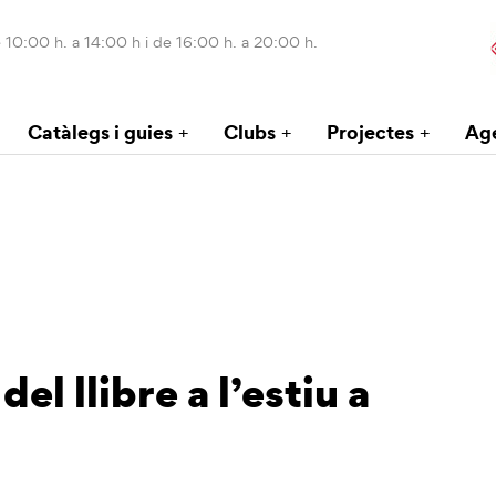
 10:00 h. a 14:00 h i de 16:00 h. a 20:00 h.
Catàlegs i guies
Clubs
Projectes
Ag
del llibre a l’estiu a