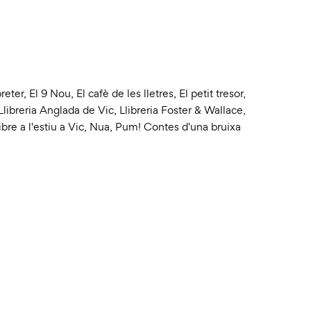
reter
,
El 9 Nou
,
El cafè de les lletres
,
El petit tresor
,
Llibreria Anglada de Vic
,
Llibreria Foster & Wallace
,
ibre a l'estiu a Vic
,
Nua
,
Pum! Contes d'una bruixa