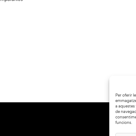
Per oferir 
emmagatzema
a aquestes
de navegaci
consentime
funcions.