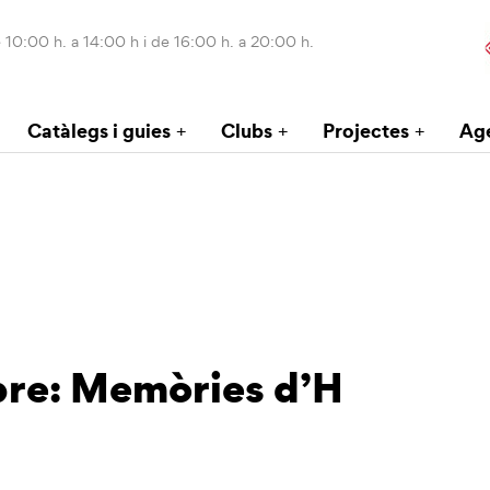
 10:00 h. a 14:00 h i de 16:00 h. a 20:00 h.
Catàlegs i guies
Clubs
Projectes
Ag
ibre: Memòries d’H