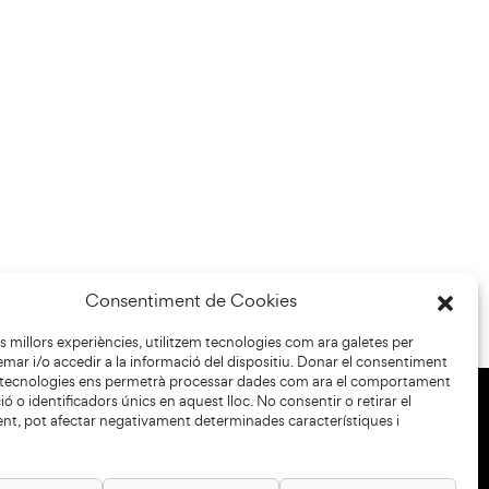
Consentiment de Cookies
les millors experiències, utilitzem tecnologies com ara galetes per
r i/o accedir a la informació del dispositiu. Donar el consentiment
 tecnologies ens permetrà processar dades com ara el comportament
ó o identificadors únics en aquest lloc. No consentir o retirar el
nt, pot afectar negativament determinades característiques i
+34 93 883 33 25
Col·laboradors: