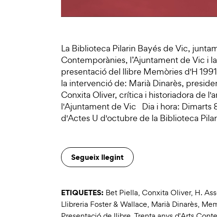
La Biblioteca Pilarin Bayés de Vic, junta
Contemporànies, l’Ajuntament de Vic i la 
presentació del llibre Memòries d'H 19
la intervenció de: Marià Dinarès, presid
Conxita Oliver, crítica i historiadora de l'
l'Ajuntament de Vic Dia i hora: Dimarts
d'Actes U d'octubre de la Biblioteca Pila
Segueix llegint
ETIQUETES:
Bet Piella
,
Conxita Oliver
,
H. Ass
Llibreria Foster & Wallace
,
Marià Dinarès
,
Mem
Presentació de llibre
,
Trenta anys d'Arts Con