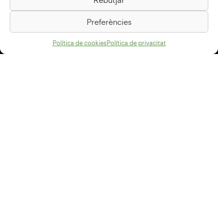
Passeig de la Generalitat, 1
08500 Vic
Preferències
Com arribar
Política de cookies
Política de privacitat
Avís legal
Política de privacitat
Política de cookies
Disseny web
+34 93 883 33 25
Col·laboradors:
Subscriu-te al newsletter