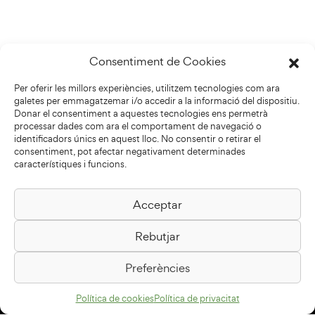
Consentiment de Cookies
Per oferir les millors experiències, utilitzem tecnologies com ara
galetes per emmagatzemar i/o accedir a la informació del dispositiu.
Donar el consentiment a aquestes tecnologies ens permetrà
processar dades com ara el comportament de navegació o
identificadors únics en aquest lloc. No consentir o retirar el
consentiment, pot afectar negativament determinades
característiques i funcions.
Acceptar
Biblioteca Pilarin Bayés
Rebutjar
Passeig de la Generalitat, 1
08500 Vic
Preferències
Com arribar
Política de cookies
Política de privacitat
Avís legal