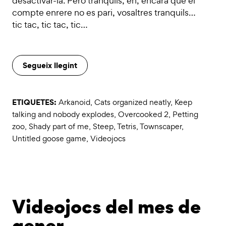
desactivar-la. Però tranquils, eh, encara que el
compte enrere no es pari, vosaltres tranquils…
tic tac, tic tac, tic…
Segueix llegint
ETIQUETES:
Arkanoid
,
Cats organized neatly
,
Keep
talking and nobody explodes
,
Overcooked 2
,
Petting
zoo
,
Shady part of me
,
Steep
,
Tetris
,
Townscaper
,
Untitled goose game
,
Videojocs
Videojocs del mes de
gener