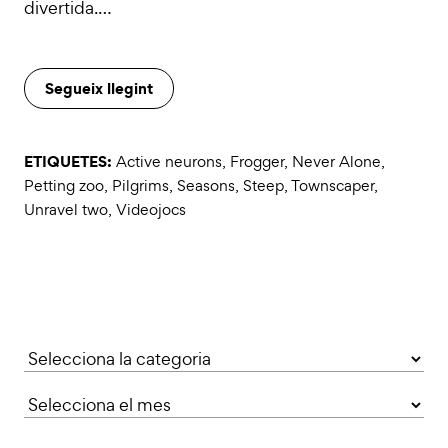
divertida.…
Segueix llegint
ETIQUETES:
Active neurons
,
Frogger
,
Never Alone
,
Petting zoo
,
Pilgrims
,
Seasons
,
Steep
,
Townscaper
,
Unravel two
,
Videojocs
Categories