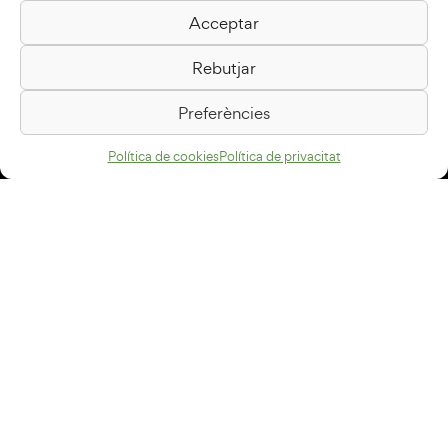
Acceptar
Biblioteca Pilarin Bayés
Rebutjar
Passeig de la Generalitat, 1
08500 Vic
Preferències
Com arribar
Política de cookies
Política de privacitat
Avís legal
Política de privacitat
Política de cookies
Disseny web
+34 93 883 33 25
Col·laboradors:
Subscriu-te al newsletter