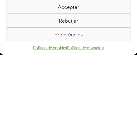
Acceptar
Biblioteca Pilarin Bayés
Rebutjar
Passeig de la Generalitat, 1
08500 Vic
Preferències
Com arribar
Política de cookies
Política de privacitat
Avís legal
Política de privacitat
Política de cookies
Disseny web
+34 93 883 33 25
Col·laboradors:
Subscriu-te al newsletter