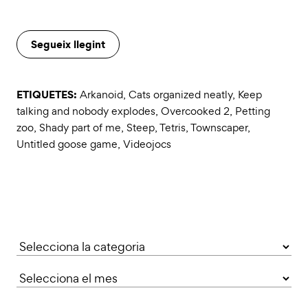
Segueix llegint
ETIQUETES:
Arkanoid
,
Cats organized neatly
,
Keep
talking and nobody explodes
,
Overcooked 2
,
Petting
zoo
,
Shady part of me
,
Steep
,
Tetris
,
Townscaper
,
Untitled goose game
,
Videojocs
Categories