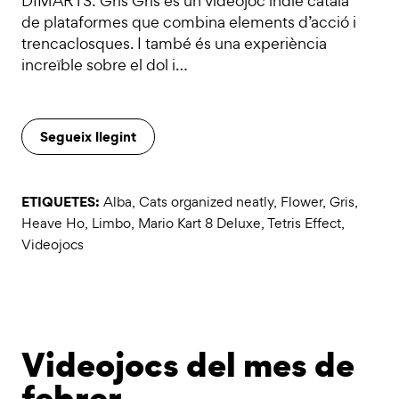
DIMARTS: Gris Gris és un videojoc indie català
de plataformes que combina elements d’acció i
trencaclosques. I també és una experiència
increïble sobre el dol i…
Segueix llegint
ETIQUETES:
Alba
,
Cats organized neatly
,
Flower
,
Gris
,
Heave Ho
,
Limbo
,
Mario Kart 8 Deluxe
,
Tetris Effect
,
Videojocs
Videojocs del mes de
febrer