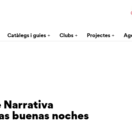
Catàlegs i guies
Clubs
Projectes
Ag
e Narrativa
as buenas noches