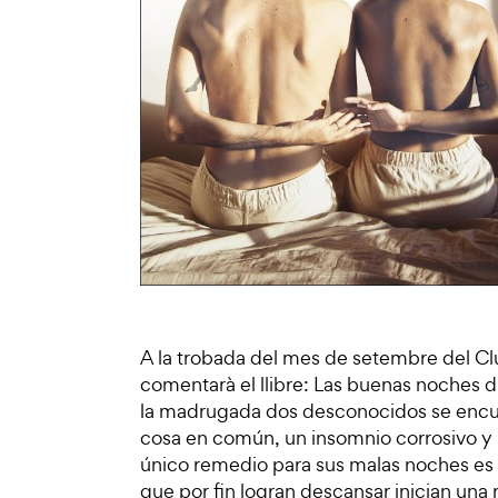
A la trobada del mes de setembre del Cl
comentarà el llibre: Las buenas noches d'
la madrugada dos desconocidos se encuen
cosa en común, un insomnio corrosivo y 
único re­medio para sus malas noches es 
que por fin logran descan­sar inician una