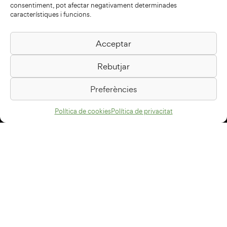
consentiment, pot afectar negativament determinades
característiques i funcions.
Acceptar
Biblioteca Pilarin Bayés
Rebutjar
Passeig de la Generalitat, 1
08500 Vic
Preferències
Com arribar
Política de cookies
Política de privacitat
Avís legal
Política de privacitat
Política de cookies
Disseny web
+34 93 883 33 25
Col·laboradors: