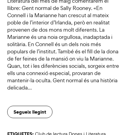
Literatura del mes de maig comentarem el
llibre: Gent normal de Sally Rooney. «En
Connell i la Marianne han crescut al mateix
poble de l’interior d’Irlanda, però en realitat
provenen de dos mons molt diferents. La
Marianne és una noia orgullosa, inadaptada i
solitària. En Connell és un dels nois més
populars de l’institut. També és el fill de la dona
de fer feines de la mansió on viu la Marianne.
Quan, tot i les diferències socials, sorgeix entre
ells una connexió especial, provaran de
mantenir-la oculta. Gent normal és una història
delicada…
Segueix llegint
ETIQUETES:
Club de lectura Dones i Literatura
,