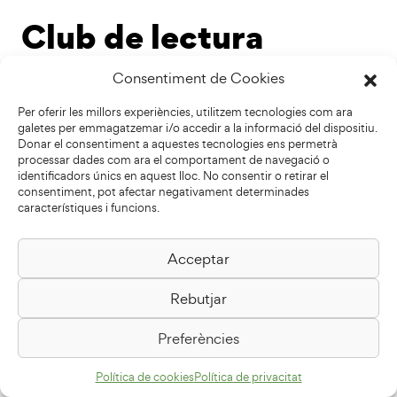
Club de lectura
Dones i literatura: La
Consentiment de Cookies
campana de vidre de
Per oferir les millors experiències, utilitzem tecnologies com ara
Sylvia Plath
galetes per emmagatzemar i/o accedir a la informació del dispositiu.
Donar el consentiment a aquestes tecnologies ens permetrà
processar dades com ara el comportament de navegació o
identificadors únics en aquest lloc. No consentir o retirar el
7 de novembre de 2024
consentiment, pot afectar negativament determinades
característiques i funcions.
Acceptar
Rebutjar
Preferències
Política de cookies
Política de privacitat