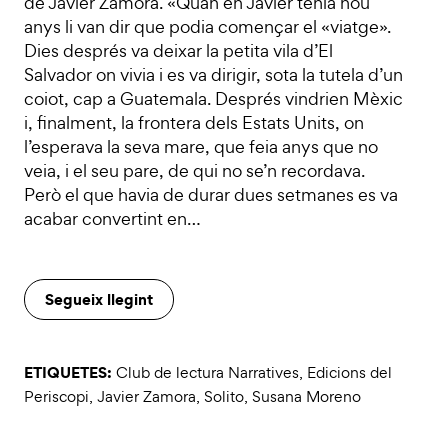
de Javier Zamora. «Quan en Javier tenia nou
anys li van dir que podia començar el «viatge».
Dies després va deixar la petita vila d’El
Salvador on vivia i es va dirigir, sota la tutela d’un
coiot, cap a Guatemala. Després vindrien Mèxic
i, finalment, la frontera dels Estats Units, on
l’esperava la seva mare, que feia anys que no
veia, i el seu pare, de qui no se’n recordava.
Però el que havia de durar dues setmanes es va
acabar convertint en…
Segueix llegint
ETIQUETES:
Club de lectura Narratives
,
Edicions del
Periscopi
,
Javier Zamora
,
Solito
,
Susana Moreno