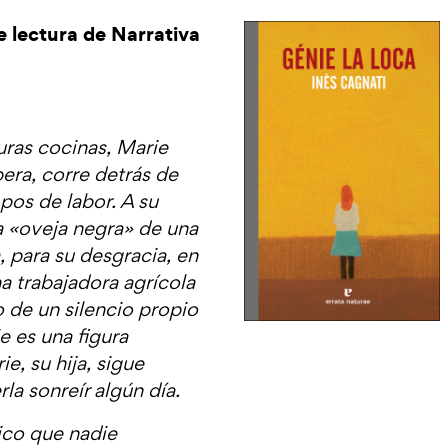
e lectura de Narrativa
uras cocinas, Marie
era, corre detrás de
pos de labor. A su
la «oveja negra» de una
 para su desgracia, en
 trabajadora agrícola
 de un silencio propio
e es una figura
e, su hija, sigue
a sonreír algún día.
lico que nadie