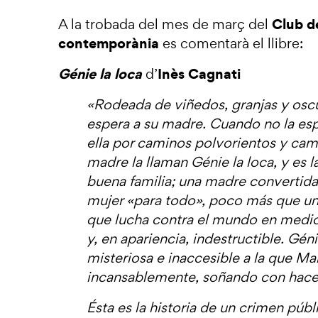
Club d
A la trobada del mes de març
del
contemporània
es comentarà el llibre:
Génie la loca
Inès Cagnati
d’
«Rodeada de viñedos, granjas y osc
espera a su madre. Cuando no la esp
ella por caminos polvorientos y cam
madre la llaman Génie la loca, y es 
buena familia; una madre convertida,
mujer «para todo», poco más que una
que lucha contra el mundo en medio
y, en apariencia, indestructible. Géni
misteriosa e inaccesible a la que Mari
incansablemente, soñando con hacerl
Ésta es la historia de un crimen púb