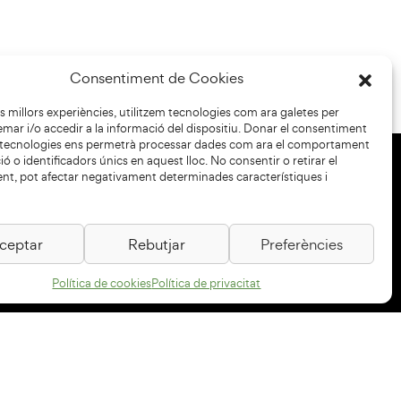
Consentiment de Cookies
les millors experiències, utilitzem tecnologies com ara galetes per
r i/o accedir a la informació del dispositiu. Donar el consentiment
 tecnologies ens permetrà processar dades com ara el comportament
ó o identificadors únics en aquest lloc. No consentir o retirar el
nt, pot afectar negativament determinades característiques i
+34 93 883 33 25
Col·laboradors:
ceptar
Rebutjar
Preferències
Política de cookies
Política de privacitat
Subscriu-te al newsletter