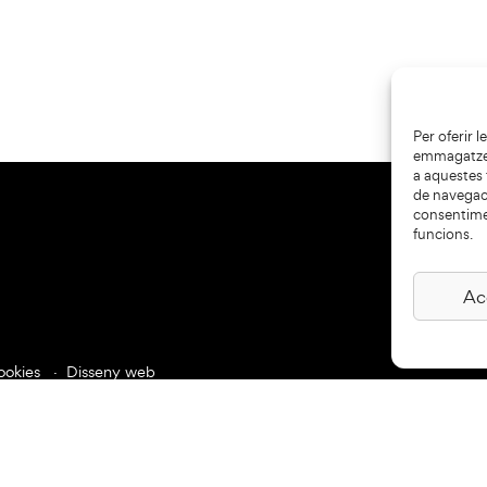
Per oferir 
emmagatzema
a aquestes
de navegaci
consentime
funcions.
Ac
ookies
Disseny web