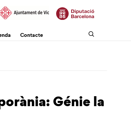
enda
Contacte
orània: Génie la