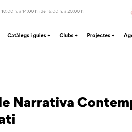
 10:00 h. a 14:00 h i de 16:00 h. a 20:00 h.
Catàlegs i guies
Clubs
Projectes
Ag
de Narrativa Contemp
ati