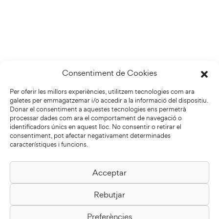
Consentiment de Cookies
Per oferir les millors experiències, utilitzem tecnologies com ara
galetes per emmagatzemar i/o accedir a la informació del dispositiu.
Donar el consentiment a aquestes tecnologies ens permetrà
processar dades com ara el comportament de navegació o
identificadors únics en aquest lloc. No consentir o retirar el
consentiment, pot afectar negativament determinades
característiques i funcions.
Acceptar
Biblioteca Pilarin Bayés
Rebutjar
Passeig de la Generalitat, 1
08500 Vic
Preferències
Com arribar