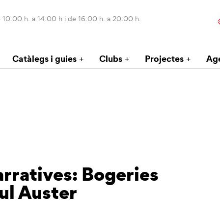
 10:00 h. a 14:00 h i de 16:00 h. a 20:00 h.
Catàlegs i guies
Clubs
Projectes
Ag
arratives: Bogeries
ul Auster