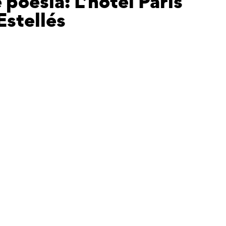
 poesia: L’hotel París
Estellés