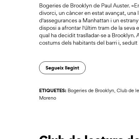
Bogeries de Brooklyn de Paul Auster. «En 
divorci, un càncer en estat avançat, una
d'assegurances a Manhattan i un estrany
disposi a afrontar l'últim tram de la seva
qual ha decidit traslladar-se a Brooklyn. A
costums dels habitants del barri i, seduï
Segueix llegint
ETIQUETES:
Bogeries de Brooklyn
,
Club de le
Moreno