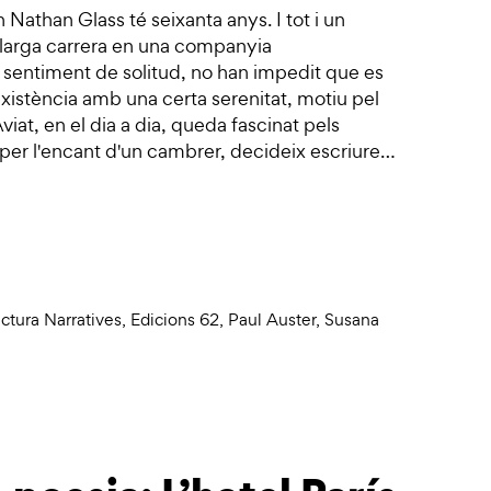
Nathan Glass té seixanta anys. I tot i un
 llarga carrera en una companyia
 sentiment de solitud, no han impedit que es
 existència amb una certa serenitat, motiu pel
viat, en el dia a dia, queda fascinat pels
t per l'encant d'un cambrer, decideix escriure…
ctura Narratives
,
Edicions 62
,
Paul Auster
,
Susana