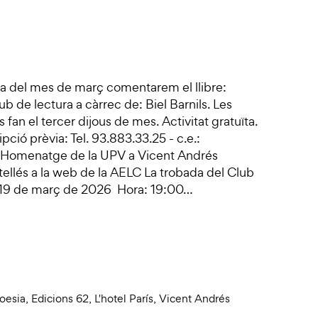
ia del mes de març comentarem el llibre:
ub de lectura a càrrec de: Biel Barnils. Les
fan el tercer dijous de mes. Activitat gratuïta.
ipció prèvia: Tel. 93.883.33.25 - c.e.:
s. Homenatge de la UPV a Vicent Andrés
ellés a la web de la AELC La trobada del Club
s, 19 de març de 2026 Hora: 19:00…
oesia
,
Edicions 62
,
L'hotel París
,
Vicent Andrés