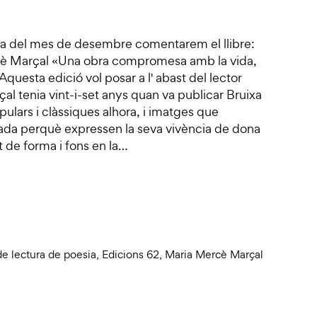
sia del mes de desembre comentarem el llibre:
cè Marçal «Una obra compromesa amb la vida,
 Aquesta edició vol posar a l' abast del lector
çal tenia vint-i-set anys quan va publicar Bruixa
ulars i clàssiques alhora, i imatges que
rada perquè expressen la seva vivència de dona
t de forma i fons en la…
e lectura de poesia
,
Edicions 62
,
Maria Mercè Marçal