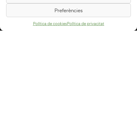
Passeig de la Generalitat, 1
08500 Vic
Preferències
Com arribar
Política de cookies
Política de privacitat
Avís legal
Política de privacitat
Política de cookies
Disseny web
+34 93 883 33 25
Col·laboradors:
Subscriu-te al newsletter