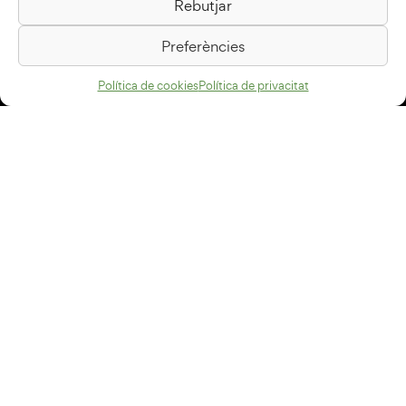
Rebutjar
Passeig de la Generalitat, 1
08500 Vic
Preferències
Com arribar
Política de cookies
Política de privacitat
Avís legal
Política de privacitat
Política de cookies
Disseny web
+34 93 883 33 25
Col·laboradors:
Subscriu-te al newsletter